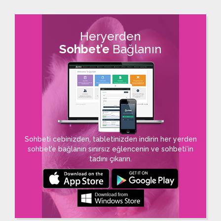
Heryerden
Sohbet’e
Bağlanın
Sohbeti cebinizden, tabletinizden indirin her yerden
sohbet’e bağlanın sınırsız eğlencenin ve sohbeti’in
tadını çıkarın.