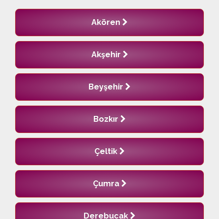
Akören
Akşehir
Beyşehir
Bozkır
Çeltik
Çumra
Derebucak