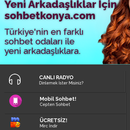
Yeni Arkadaşlıklar İçin
sohbetkonya.com
Türkiye'nin en farklı
sohbet odaları ile
yeni arkadaşlıklara.
CANLI RADYO
Dinlemek İster Misiniz?
Mobil Sohbet!
Cepten Sohbet
ÜCRETSİZ!
Mirc İndir