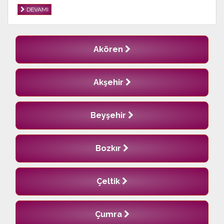
DEVAMI
Akören
Akşehir
Beyşehir
Bozkır
Çeltik
Çumra