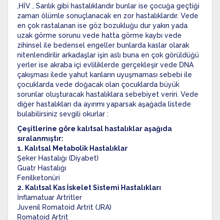
,HİV , Sarılık gibi hastalıklarıdır bunlar ise çocuğa geçtiği
zaman ölümle sonuçlanacak en zor hastalıklardır. Vede
en çok rastalanan ise göz bozukluğu dur yakın yada
uzak görme sorunu vede hatta görme kaybı vede
zihinsel ile bedensel engeller bunlarda kaslar olarak
nitenlendirilir arkadaşlar işin aslı buna en çok görüldüğü
yerler ise akraba içi evliliklerde gerçekleşir vede DNA
çakışması ilede yahut kanların uyuşmaması sebebi ile
çocuklarda vede doğacak olan çocuklarda büyük
sorunlar oluşturacak hastalıklara sebebiyet veriri. Vede
diğer hastalıkları da ayırımı yaparsak aşağada listede
bulabilirsiniz sevgili okurlar :
Çeşitlerine göre kalıtsal hastalıklar aşağıda
sıralanmıştır:
1. Kalıtsal Metabolik Hastalıklar
Şeker Hastalığı (Diyabet)
Guatr Hastalığı
Fenilketonüri
2. Kalıtsal Kas İskelet Sistemi Hastalıkları
İnflamatuar Artritler
Juvenil Romatoid Artrit (JRA)
Romatoid Artrit