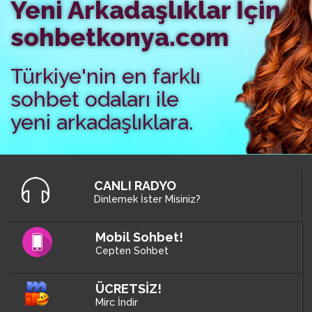
Yeni Arkadaşlıklar İçin
sohbetkonya.com
Türkiye'nin en farklı
sohbet odaları ile
yeni arkadaşlıklara.
CANLI RADYO
Dinlemek İster Misiniz?
Mobil Sohbet!
Cepten Sohbet
ÜCRETSİZ!
Mirc İndir