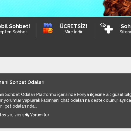
bil Sohbet!
ÜCRETSİZ!
Soh
epten Sohbet
Mirc İndir
Siten
hanı Sohbet Odaları
nı Sohbet Odaları Platformu içerisinde konya ilçesine ait güzel bilg
lır yorumlar yapılarak kadınhanı chat odaları na destek olunur ayrıc
nı çet odaları nda...
os 30, 2014
Yorum (0)