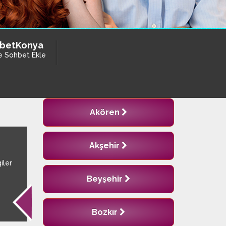
betKonya
e Sohbet Ekle
Akören
Akşehir
iler
a
Beyşehir
Bozkır