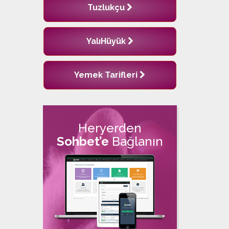
Tuzlukçu
YalıHüyük
Yemek Tarifleri
Heryerden
Sohbet’e
Bağlanın