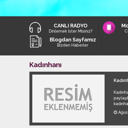
CANLI RADYO
Mo
Dinlemek İster Misiniz?
C
Blogdan Sayfamız
Bizden Haberler
Kadınhanı
Kadın
Kadınha
paylaşı
kadınha
Ağust