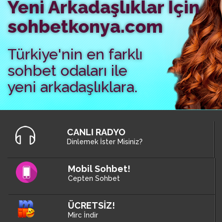
Yeni Arkadaşlıklar İçin
sohbetkonya.com
Türkiye'nin en farklı
sohbet odaları ile
yeni arkadaşlıklara.
CANLI RADYO
Dinlemek İster Misiniz?
Mobil Sohbet!
Cepten Sohbet
ÜCRETSİZ!
Mirc İndir