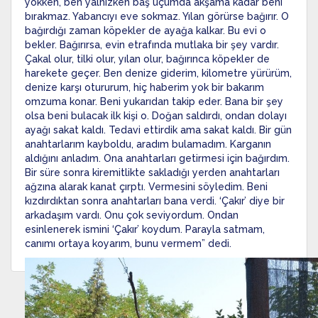
yokken, ben yalnızken baş uçumda akşama kadar beni
bırakmaz. Yabancıyı eve sokmaz. Yılan görürse bağırır. O
bağırdığı zaman köpekler de ayağa kalkar. Bu evi o
bekler. Bağırırsa, evin etrafında mutlaka bir şey vardır.
Çakal olur, tilki olur, yılan olur, bağırınca köpekler de
harekete geçer. Ben denize giderim, kilometre yürürüm,
denize karşı otururum, hiç haberim yok bir bakarım
omzuma konar. Beni yukarıdan takip eder. Bana bir şey
olsa beni bulacak ilk kişi o. Doğan saldırdı, ondan dolayı
ayağı sakat kaldı. Tedavi ettirdik ama sakat kaldı. Bir gün
anahtarlarım kayboldu, aradım bulamadım. Karganın
aldığını anladım. Ona anahtarları getirmesi için bağırdım.
Bir süre sonra kiremitlikte sakladığı yerden anahtarları
ağzına alarak kanat çırptı. Vermesini söyledim. Beni
kızdırdıktan sonra anahtarları bana verdi. ‘Çakır’ diye bir
arkadaşım vardı. Onu çok seviyordum. Ondan
esinlenerek ismini ‘Çakır’ koydum. Parayla satmam,
canımı ortaya koyarım, bunu vermem” dedi.