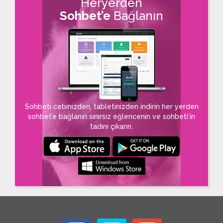
Heryerden
Sohbet’e
Bağlanın
Sohbeti cebinizden, tabletinizden indirin her yerden
sohbet’e bağlanın sınırsız eğlencenin ve sohbeti’in
tadını çıkarın.