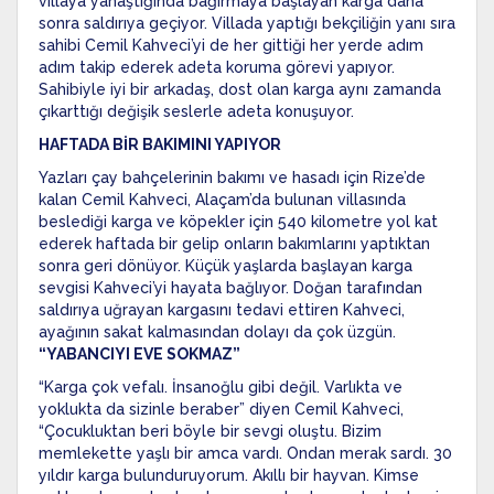
villaya yanaştığında bağırmaya başlayan karga daha
sonra saldırıya geçiyor. Villada yaptığı bekçiliğin yanı sıra
sahibi Cemil Kahveci’yi de her gittiği her yerde adım
adım takip ederek adeta koruma görevi yapıyor.
Sahibiyle iyi bir arkadaş, dost olan karga aynı zamanda
çıkarttığı değişik seslerle adeta konuşuyor.
HAFTADA BİR BAKIMINI YAPIYOR
Yazları çay bahçelerinin bakımı ve hasadı için Rize’de
kalan Cemil Kahveci, Alaçam’da bulunan villasında
beslediği karga ve köpekler için 540 kilometre yol kat
ederek haftada bir gelip onların bakımlarını yaptıktan
sonra geri dönüyor. Küçük yaşlarda başlayan karga
sevgisi Kahveci’yi hayata bağlıyor. Doğan tarafından
saldırıya uğrayan kargasını tedavi ettiren Kahveci,
ayağının sakat kalmasından dolayı da çok üzgün.
“YABANCIYI EVE SOKMAZ”
“Karga çok vefalı. İnsanoğlu gibi değil. Varlıkta ve
yoklukta da sizinle beraber” diyen Cemil Kahveci,
“Çocukluktan beri böyle bir sevgi oluştu. Bizim
memlekette yaşlı bir amca vardı. Ondan merak sardı. 30
yıldır karga bulunduruyorum. Akıllı bir hayvan. Kimse