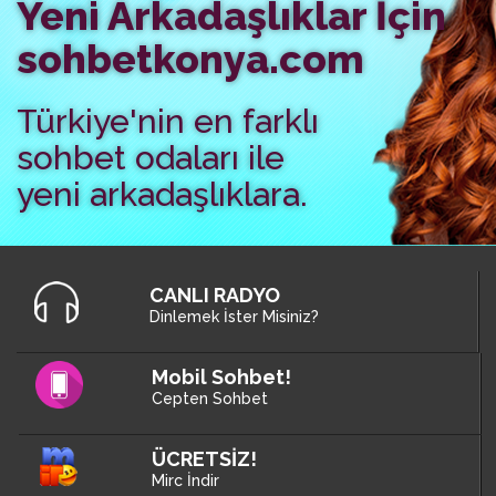
Yeni Arkadaşlıklar İçin
sohbetkonya.com
Türkiye'nin en farklı
sohbet odaları ile
yeni arkadaşlıklara.
CANLI RADYO
Dinlemek İster Misiniz?
Mobil Sohbet!
Cepten Sohbet
ÜCRETSİZ!
Mirc İndir