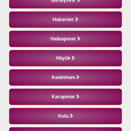
Güneysınır
Haberler
Halkapınar
Hüyük
Kadınhanı
Karapınar
Kulu